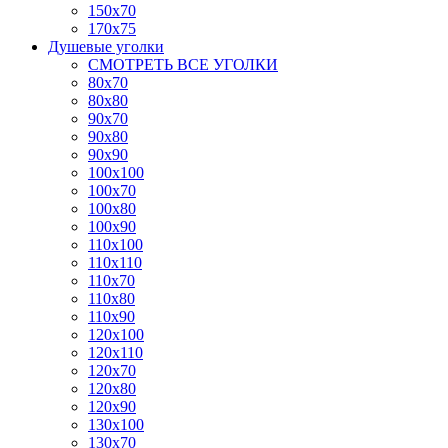
150x70
170x75
Душевые уголки
СМОТРЕТЬ ВСЕ УГОЛКИ
80x70
80x80
90x70
90x80
90x90
100x100
100x70
100x80
100x90
110x100
110x110
110x70
110x80
110x90
120x100
120x110
120x70
120x80
120x90
130x100
130x70