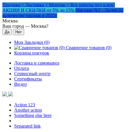
Продажа + Доставка + Монтаж = Все работы под ключ!
АКЦИИ И СКИДКИ от 5% до 15%
Магазин №1 - Лидер по
количеству продаж в 2022г
Москва
Ваш город —
Москва
?
Мои Закладки (0)
Сравнение товаров (0)
Корзина покупок
Доставка и самовывоз
Оплата
Сервисный центр
Сертификаты
Видео
Action 123
Another action
Something else here
Separated link