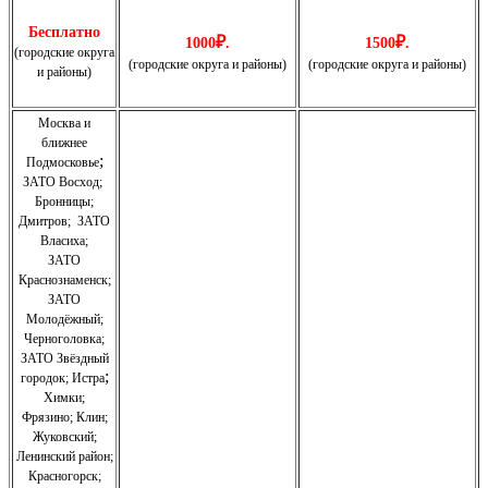
Бесплатно
₽
₽
1000
.
1500
.
(городские округа
(городские округа и районы)
(городские округа и районы)
и районы)
Москва и
ближнее
;
Подмосковье
ЗАТО Восход
;
Бронницы
;
Дмитров
;
ЗАТО
Власиха
;
ЗАТО
Краснознаменск
;
ЗАТО
Молодёжный
;
Черноголовка;
З
АТО Звёздный
;
городок; Истра
Химки;
Фрязино;
Клин;
Жуковский;
Ленинский район;
Красногорск;