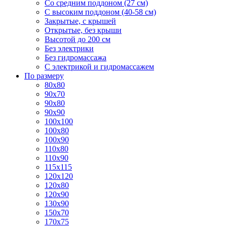
Со средним поддоном (27 см)
С высоким поддоном (40-58 см)
Закрытые, с крышей
Открытые, без крыши
Высотой до 200 см
Без электрики
Без гидромассажа
С электрикой и гидромассажем
По размеру
80x80
90x70
90x80
90x90
100x100
100x80
100x90
110x80
110x90
115x115
120x120
120x80
120x90
130x90
150x70
170x75