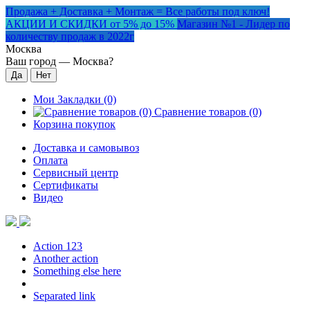
Продажа + Доставка + Монтаж = Все работы под ключ!
АКЦИИ И СКИДКИ от 5% до 15%
Магазин №1 - Лидер по
количеству продаж в 2022г
Москва
Ваш город —
Москва
?
Мои Закладки (0)
Сравнение товаров (0)
Корзина покупок
Доставка и самовывоз
Оплата
Сервисный центр
Сертификаты
Видео
Action 123
Another action
Something else here
Separated link