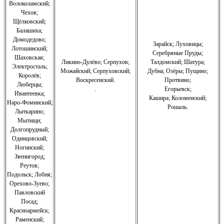
Волоколамский;
Чехов;
Щёлковский;
Балашиха;
Домодедово;
Зарайск; Луховицы;
Лотошинский;
Серебряные Пруды;
Шаховская;
Ликино-Дулёво;
Серпухов;
Талдомский; Шатура;
Электросталь;
Можайский;
Серпуховский;
Дубна; Озёры; Пущино;
Королёв;
Воскресенский.
Протвино;
Люберцы;
.
Егорьевск;
Ивантеевка;
Кашира;
Коломенский;
Наро-Фоминский;
Рошаль.
Лыткарино;
Мытищи;
Долгопрудный;
Одинцовский;
Ногинский;
Звенигород;
Реутов;
Подольск; Лобня;
Орехово-Зуево
;
Павловский
Посад;
Красноармейск;
Раменский;